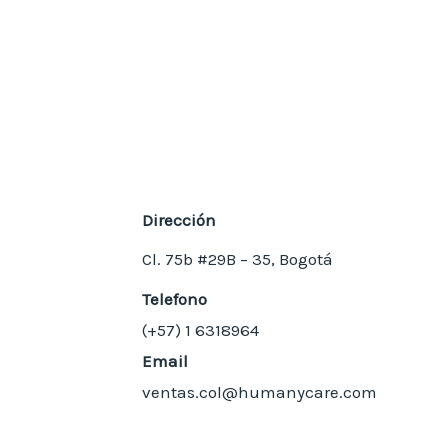
Dirección
Cl. 75b #29B – 35, Bogotá
Telefono
(+57) 1
6318964
Email
ventas.col@humanycare.com