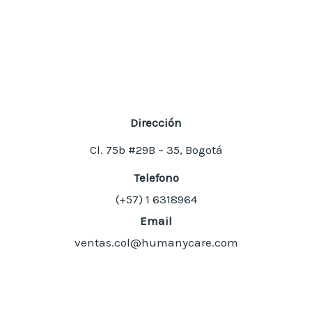
Dirección
Cl. 75b #29B – 35, Bogotá
Telefono
(+57) 1
6318964
Email
ventas.col@humanycare.com