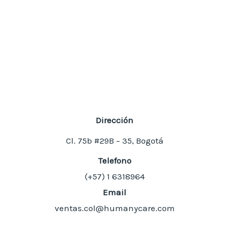
Dirección
Cl. 75b #29B – 35, Bogotá
Telefono
(+57) 1
6318964
Email
ventas.col@humanycare.com