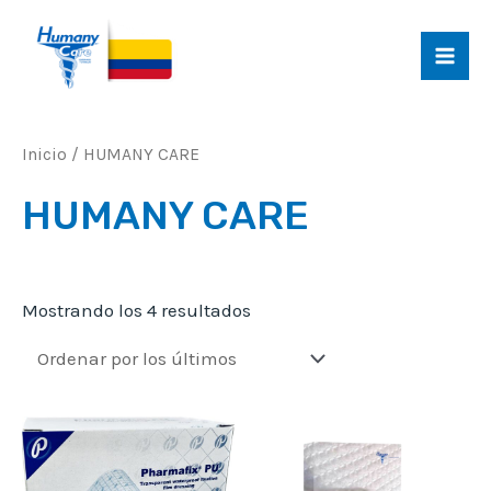
Ir
al
MAI
contenido
MEN
Inicio
/ HUMANY CARE
HUMANY CARE
Ordenado
Mostrando los 4 resultados
por
los
últimos