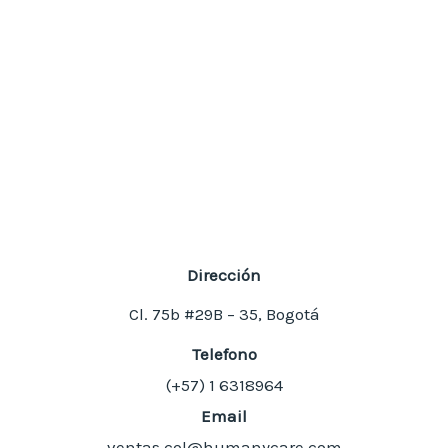
Dirección
Cl. 75b #29B – 35, Bogotá
Telefono
(+57) 1
6318964
Email
ventas.col@humanycare.com